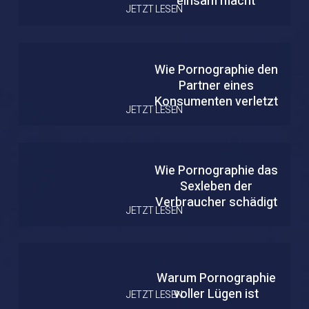
einsam macht
JETZT LESEN
Wie Pornographie den
Partner eines
Konsumenten verletzt
JETZT LESEN
Wie Pornographie das
Sexleben der
Verbraucher schädigt
JETZT LESEN
Warum Pornographie
voller Lügen ist
JETZT LESEN