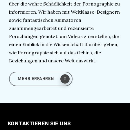
über die wahre Schädlichkeit der Pornographie zu
informieren. Wir haben mit Weltklasse-Designern
sowie fantastischen Animatoren
zusammengearbeitet und rezensierte
Forschungen genutzt, um Videos zu erstellen, die
einen Einblick in die Wissenschaft darüber geben,
wie Pornographie sich auf das Gehirn, die
Beziehungen und unsere Welt auswirkt.
MEHR ERFAHREN
KONTAKTIEREN SIE UNS