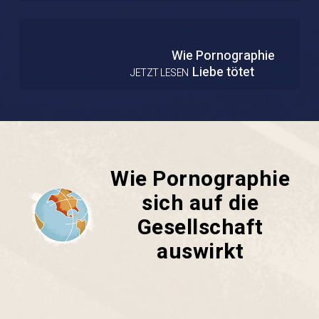
Wie Pornographie
Liebe tötet
JETZT LESEN
Wie Pornographie
sich auf die
Gesellschaft
auswirkt